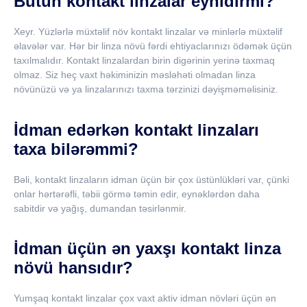
Bütün kontakt linzalar eynidirmi?
Xeyr. Yüzlərlə müxtəlif növ kontakt linzalar və minlərlə müxtəlif
əlavələr var. Hər bir linza növü fərdi ehtiyaclarınızı ödəmək üçün
taxılmalıdır. Kontakt linzalardan birin digərinin yerinə taxmaq
olmaz. Siz heç vaxt həkiminizin məsləhəti olmadan linza
növünüzü və ya linzalarınızı taxma tərzinizi dəyişməməlisiniz.
İdman edərkən kontakt linzaları
taxa bilərəmmi?
Bəli, kontakt linzaların idman üçün bir çox üstünlükləri var, çünki
onlar hərtərəfli, təbii görmə təmin edir, eynəklərdən daha
sabitdir və yağış, dumandan təsirlənmir.
İdman üçün ən yaxşı kontakt linza
növü hansıdır?
Yumşaq kontakt linzalar çox vaxt aktiv idman növləri üçün ən