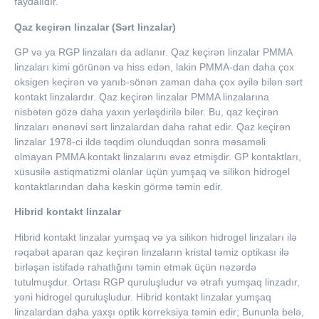
faydalıdır.
Qaz keçirən linzalar (Sərt linzalar)
GP və ya RGP linzaları da adlanır. Qaz keçirən linzalar PMMA
linzaları kimi görünən və hiss edən, lakin PMMA-dan daha çox
oksigen keçirən və yanıb-sönən zaman daha çox əyilə bilən sərt
kontakt linzalardır. Qaz keçirən linzalar PMMA linzalarına
nisbətən gözə daha yaxın yerləşdirilə bilər. Bu, qaz keçirən
linzaları ənənəvi sərt linzalardan daha rahat edir. Qaz keçirən
linzalar 1978-ci ildə təqdim olunduqdan sonra məsaməli
olmayan PMMA kontakt linzalarını əvəz etmişdir. GP kontaktları,
xüsusilə astiqmatizmi olanlar üçün yumşaq və silikon hidrogel
kontaktlarından daha kəskin görmə təmin edir.
Hibrid kontakt linzalar
Hibrid kontakt linzalar yumşaq və ya silikon hidrogel linzaları ilə
rəqabət aparan qaz keçirən linzaların kristal təmiz optikası ilə
birləşən istifadə rahatlığını təmin etmək üçün nəzərdə
tutulmuşdur. Ortası RGP quruluşludur və ətrafı yumşaq linzadır,
yəni hidrogel quruluşludur. Hibrid kontakt linzalar yumşaq
linzalardan daha yaxşı optik korreksiya təmin edir; Bununla belə,