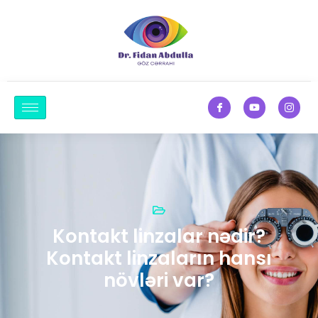
Kontakt linzalar nədir?
Kontakt linzaların hansı
növləri var?