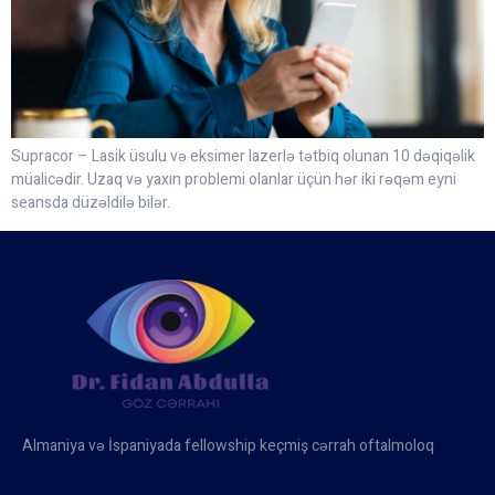
Supracor – Lasik üsulu və eksimer lazerlə tətbiq olunan 10 dəqiqəlik
müalicədir. Uzaq və yaxın problemi olanlar üçün hər iki rəqəm eyni
seansda düzəldilə bilər.
Almaniya və İspaniyada fellowship keçmiş cərrah oftalmoloq