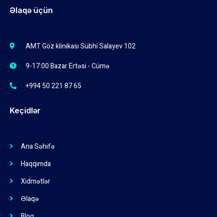
Əlaqə üçün
AMT Göz klinikası Sübhi Salayev 102
9-17:00 Bazar Ertəsi - Cümə
+994 50 221 87 65
Keçidlər
Ana Səhifə
Haqqımda
Xidmətlər
Əlaqə
Bloq