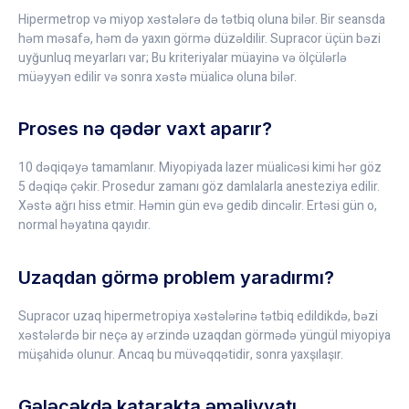
Hipermetrop və miyop xəstələrə də tətbiq oluna bilər. Bir seansda
həm məsafə, həm də yaxın görmə düzəldilir. Supracor üçün bəzi
uyğunluq meyarları var; Bu kriteriyalar müayinə və ölçülərlə
müəyyən edilir və sonra xəstə müalicə oluna bilər.
Proses nə qədər vaxt aparır?
10 dəqiqəyə tamamlanır. Miyopiyada lazer müalicəsi kimi hər göz
5 dəqiqə çəkir. Prosedur zamanı göz damlalarla anesteziya edilir.
Xəstə ağrı hiss etmir. Həmin gün evə gedib dincəlir. Ertəsi gün o,
normal həyatına qayıdır.
Uzaqdan görmə problem yaradırmı?
Supracor uzaq hipermetropiya xəstələrinə tətbiq edildikdə, bəzi
xəstələrdə bir neçə ay ərzində uzaqdan görmədə yüngül miyopiya
müşahidə olunur. Ancaq bu müvəqqətidir, sonra yaxşılaşır.
Gələcəkdə katarakta əməliyyatı