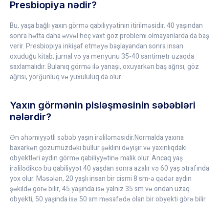
Presbiopiya nədir?
Bu, yaşa bağlı yaxın görmə qabiliyyətinin itirilməsidir. 40 yaşından
sonra hətta daha əvvəl heç vaxt göz problemi olmayanlarda da baş
verir. Presbiopiya inkişaf etməyə başlayandan sonra insan
oxuduğu kitab, jurnal və ya menyunu 35-40 santimetr uzaqda
saxlamalıdır. Bulanıq görmə ilə yanaşı, oxuyarkən baş ağrısı, göz
ağrısı, yorğunluq və yuxululuq da olur.
Yaxın görmənin pisləşməsinin səbəbləri
nələrdir?
Ən əhəmiyyətli səbəb yaşın irəliləməsidir.Normalda yaxına
baxarkən gözümüzdəki büllur şəklini dəyişir və yaxınlıqdakı
obyektləri aydın görmə qabiliyyətinə malik olur. Ancaq yaş
irəlilədikcə bu qabiliyyət 40 yaşdan sonra azalır və 60 yaş ətrafında
yox olur. Məsələn, 20 yaşlı insan bir cismi 8 sm-ə qədər aydın
şəkildə görə bilir, 45 yaşında isə yalnız 35 sm və ondan uzaq
obyekti, 50 yaşında isə 50 sm məsafədə olan bir obyekti görə bilir.