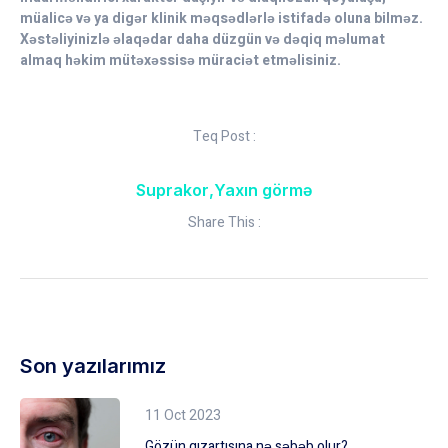
müalicə və ya digər klinik məqsədlərlə istifadə oluna bilməz.
Xəstəliyinizlə əlaqədar daha düzgün və dəqiq məlumat
almaq həkim mütəxəssisə müraciət etməlisiniz.
Teq Post :
Suprakor
,
Yaxın görmə
Share This :
Son yazılarımız
11 Oct 2023
Gözün qızartısına nə səbəb olur?