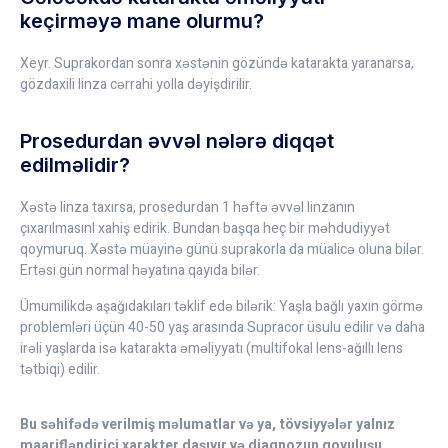
keçirməyə mane olurmu?
Xeyr. Suprakordan sonra xəstənin gözündə katarakta yaranarsa,
gözdaxili linza cərrahi yolla dəyişdirilir.
Prosedurdan əvvəl nələrə diqqət
edilməlidir?
Xəstə linza taxırsa, prosedurdan 1 həftə əvvəl linzanın
çıxarılmasınl xahiş edirik. Bundan başqa heç bir məhdudiyyət
qoymuruq. Xəstə müayinə günü suprakorla da müalicə oluna bilər.
Ertəsi gün normal həyatına qayıda bilər.
Ümumilikdə aşağıdakıları təklif edə bilərik: Yaşla bağlı yaxın görmə
problemləri üçün 40-50 yaş arasında Supracor üsulu edilir və daha
irəli yaşlarda isə katarakta əməliyyatı (multifokal lens-ağıllı lens
tətbiqi) edilir.
Bu səhifədə verilmiş məlumatlar və ya, tövsiyyələr yalnız
maarifləndirici xarakter daşıyır və diaqnozun qoyuluşu,