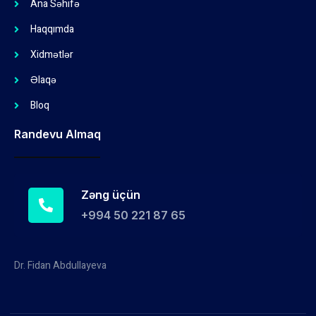
Ana Səhifə
Haqqımda
Xidmətlər
Əlaqə
Bloq
Randevu Almaq
Zəng üçün
+994 50 221 87 65
Dr. Fidan Abdullayeva