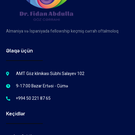
Almaniya və İspaniyada fellowship keçmiş cərrah oftalmoloq
Əlaqə üçün
AMT Göz klinikası Sübhi Salayev 102
9-17:00 Bazar Ertəsi - Cümə
+994 50 221 87 65
Keçidlər