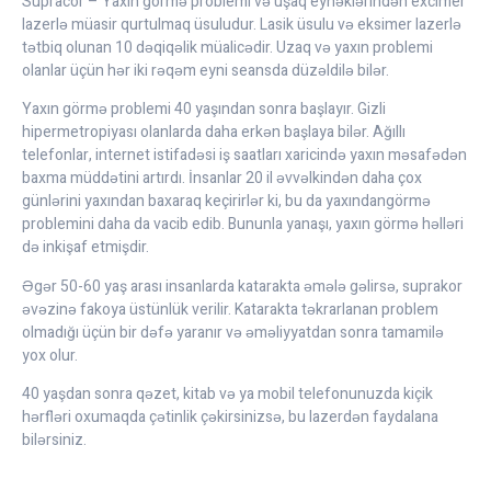
Supracor – Yaxın görmə problemi və uşaq eynəklərindən excimer
lazerlə müasir qurtulmaq üsuludur. Lasik üsulu və eksimer lazerlə
tətbiq olunan 10 dəqiqəlik müalicədir. Uzaq və yaxın problemi
olanlar üçün hər iki rəqəm eyni seansda düzəldilə bilər.
Yaxın görmə problemi 40 yaşından sonra başlayır. Gizli
hipermetropiyası olanlarda daha erkən başlaya bilər. Ağıllı
telefonlar, internet istifadəsi iş saatları xaricində yaxın məsafədən
baxma müddətini artırdı. İnsanlar 20 il əvvəlkindən daha çox
günlərini yaxından baxaraq keçirirlər ki, bu da yaxındangörmə
problemini daha da vacib edib. Bununla yanaşı, yaxın görmə həlləri
də inkişaf etmişdir.
Əgər 50-60 yaş arası insanlarda katarakta əmələ gəlirsə, suprakor
əvəzinə fakoya üstünlük verilir. Katarakta təkrarlanan problem
olmadığı üçün bir dəfə yaranır və əməliyyatdan sonra tamamilə
yox olur.
40 yaşdan sonra qəzet, kitab və ya mobil telefonunuzda kiçik
hərfləri oxumaqda çətinlik çəkirsinizsə, bu lazerdən faydalana
bilərsiniz.