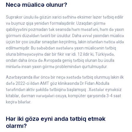
Necə müalicə olunur?
Suprakor üsulu ilə gözün xarici səthinə eksimer lazer tətbiq edilir
və buynuz qişa yenidən formalaşdırılır. Uzaqdan görmə
qabiliyyətini pozmadan tək seansda həm məsafəni, həm də yaxın
görməni düzəldən təsirli bir üsuldur. Daha əvvəl yaxından müalicə
üçün bir çox üsullar sınaqdan keçirilmiş, lakin istənilən nəticə əldə
edilməmişdir. Bu səbəbdən xəstələrə yaxın müalicənin tətbiq
oluna bilməyəcəyinə dair bir fikir var idi. 12 ildir ki, Türkiyədə,
ondan daha öncə də Avropada geniş tətbiq olunan bu üsulla
minlərlə insan yaxın görmə problemindən qurtulmuşdur.
Azərbaycanda illər öncə bir neçə xəstədə tətbiq olunmuş lakin ilk
dəfə 2022-ci ildən AMT göz klinikasında Dr Fidan Abdulla
tərəfindən aktiv şəkildə tətbiqinə başlamışıq . Xəstələr eynəksiz
kitablar, dərman vərəqələri oxuya, kompüter qarşısında 3-4 saat
keçirə bilərlər.
Hər iki gözə eyni anda tətbiq etmək
olarmı?